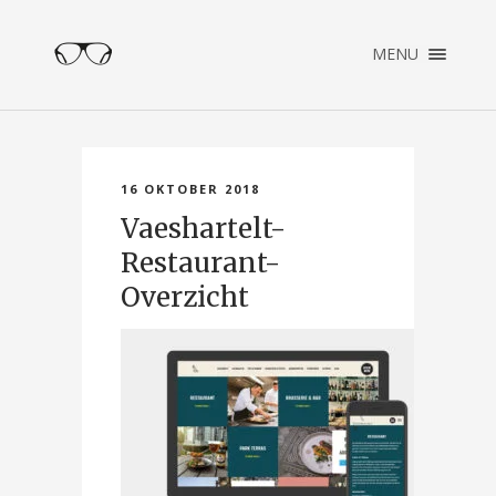
×
MENU
ENGLISH
NEDERLANDS
HOME
PORTFOLIO
16 OKTOBER 2018
OVER PATRICK
Vaeshartelt-
CONTACT
Restaurant-
Overzicht