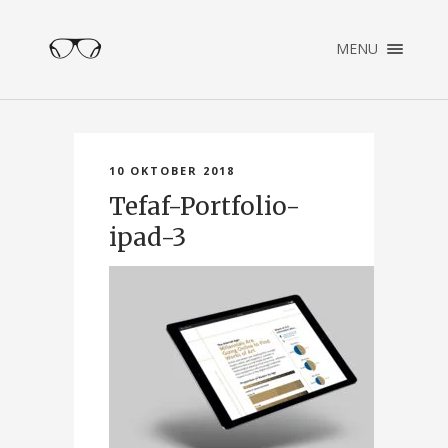
×
MENU
ENGLISH
NEDERLANDS
HOME
PORTFOLIO
10 OKTOBER 2018
OVER PATRICK
Tefaf-Portfolio-
CONTACT
ipad-3