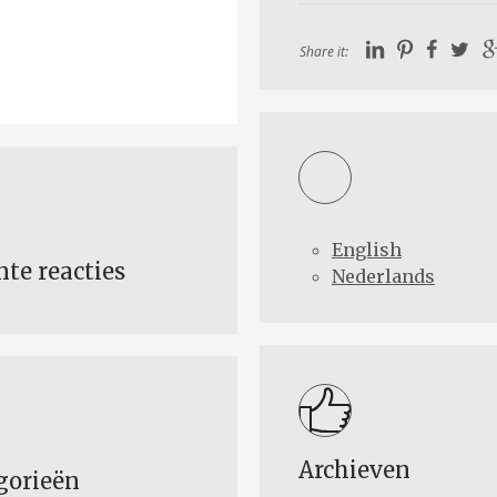
Share it:
English
nte reacties
Nederlands
Archieven
gorieën