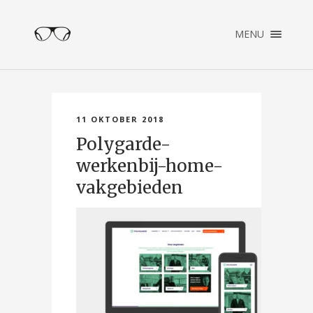
×
MENU
ENGLISH
NEDERLANDS
HOME
PORTFOLIO
11 OKTOBER 2018
OVER PATRICK
Polygarde-
CONTACT
werkenbij-home-
vakgebieden