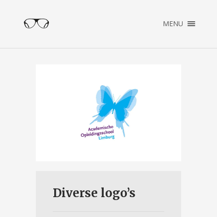
×
MENU
ENGLISH
NEDERLANDS
HOME
PORTFOLIO
OVER PATRICK
CONTACT
Diverse logo’s