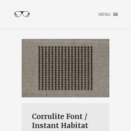
×
MENU
ENGLISH
NEDERLANDS
HOME
PORTFOLIO
OVER PATRICK
CONTACT
Corrulite Font /
Instant Habitat