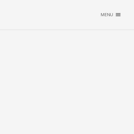
×
MENU
ENGLISH
NEDERLANDS
HOME
PORTFOLIO
ABOUT
CONTACT