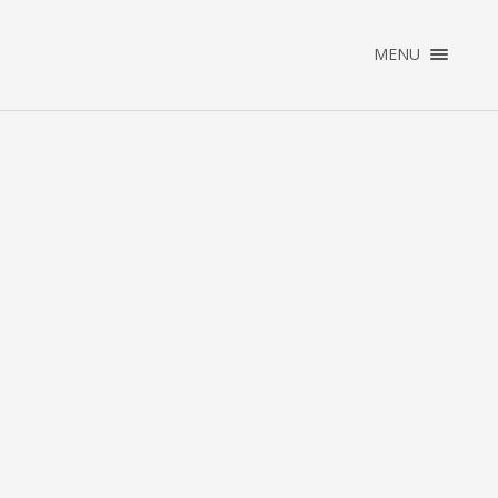
×
MENU
ENGLISH
NEDERLANDS
HOME
PORTFOLIO
ABOUT
CONTACT